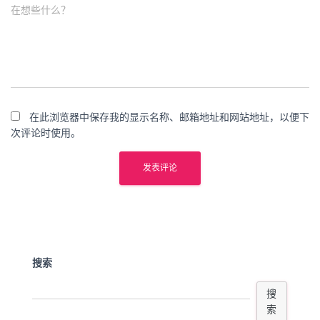
在想些什么？
在此浏览器中保存我的显示名称、邮箱地址和网站地址，以便下
次评论时使用。
搜索
搜
索